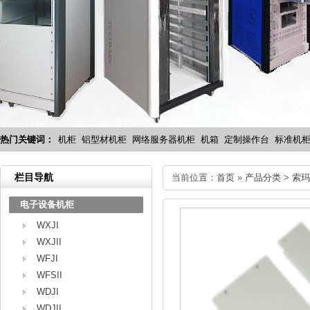
热门关键词：
机柜
铝型材机柜
网络服务器机柜
机箱
定制操作台
标准机
栏目导航
当前位置：
首页
»
产品分类
>
索玛
电子设备机柜
WXJI
WXJII
WFJI
WFSII
WDJI
WDJII