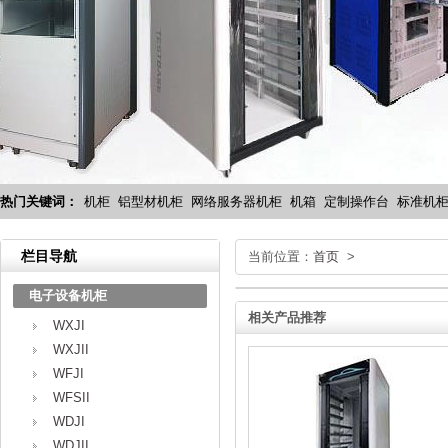
热门关键词：
机柜
铝型材机柜
网络服务器机柜
机箱
定制操作台
标准机
栏目导航
当前位置：
首页
>
电子设备机柜
相关产品推荐
WXJI
WXJII
WFJI
WFSII
WDJI
WDJII