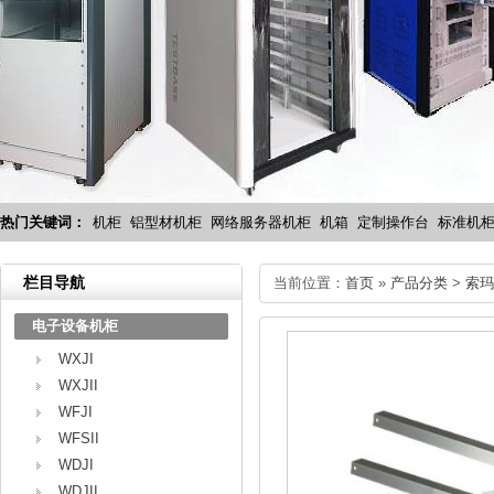
热门关键词：
机柜
铝型材机柜
网络服务器机柜
机箱
定制操作台
标准机
栏目导航
当前位置：
首页
»
产品分类
>
索玛
电子设备机柜
WXJI
WXJII
WFJI
WFSII
WDJI
WDJII