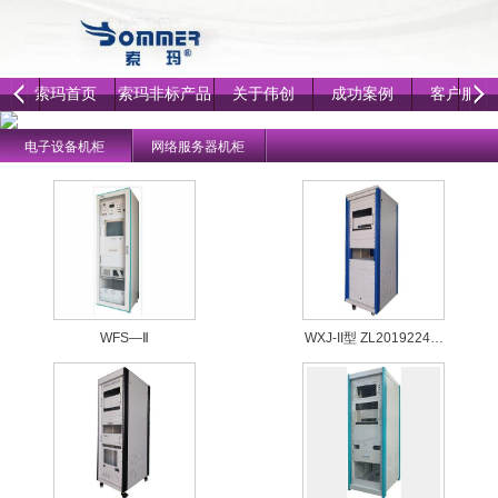
索玛首页
索玛非标产品
关于伟创
成功案例
客户服务
电子设备机柜
网络服务器机柜
WFS—Ⅱ
WXJ-II型 ZL2019224…