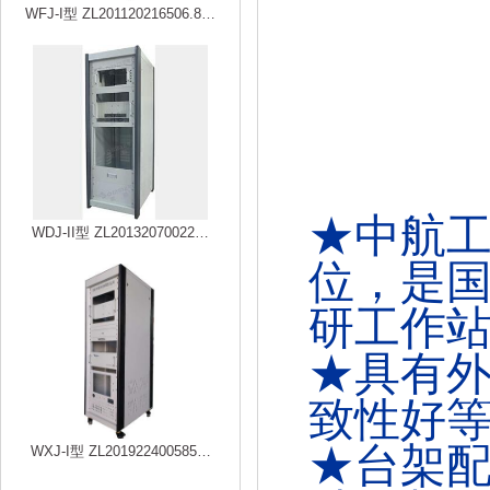
WFJ-I型 ZL201120216506.8…
★中航
WDJ-II型 ZL20132070022…
位，是
研工作
★
具有
致性好
★
台架
WXJ-I型 ZL201922400585…