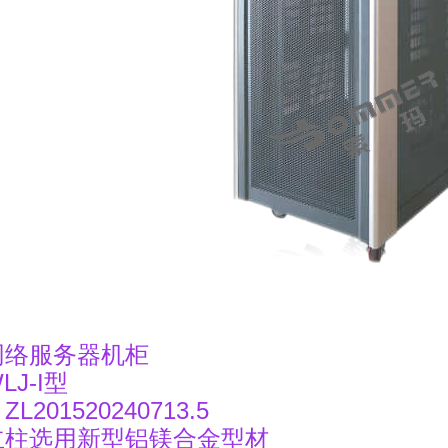
：网络服务器机柜
LJ-I型
L201520240713.5
立柱选用新型铝镁合金型材