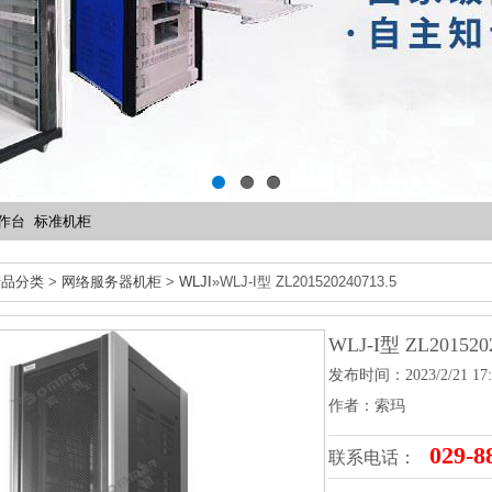
1
2
3
作台
标准机柜
产品分类
>
网络服务器机柜
>
WLJI
»WLJ-I型​ ZL201520240713.5
WLJ-I型​ ZL201520
发布时间：2023/2/21 17:
作者：索玛
029-8
联系电话：