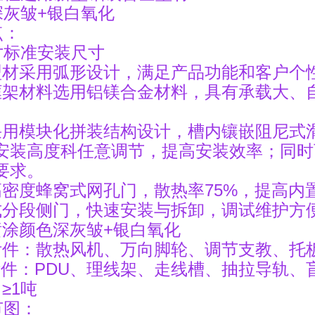
深灰皱+银白氧化
点：
英寸标准安装尺寸
型材采用弧形设计，满足产品功能和客户个
框架材料选用铝镁合金材料，具有承载大、
采用模块化拼装结构设计，槽内镶嵌阻尼式
安装高度科任意调节，提高安装效率；同时
要求。
高密度蜂窝式网孔门，散热率75%，提高内
式分段侧门，快速安装与拆卸，调试维护方
喷涂颜色深灰皱+银白氧化
附件：散热风机、万向脚轮、调节支教、托
：PDU、理线架、走线槽、抽拉导轨、
≥1吨
节图：