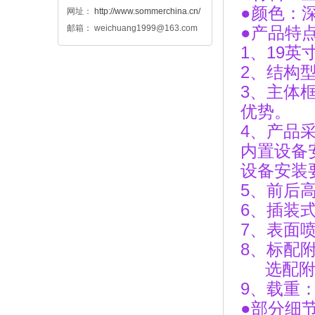
●颜色：
网址：
http://www.sommerchina.cn/
邮箱： weichuang1999@163.com
●产品特
1、19
2、结构
3、主体
优势。
4、产品
内置设备
设备安装
5、前后
6、插装
7、表面
8、标配
选配附件
9、载重：
●部分细