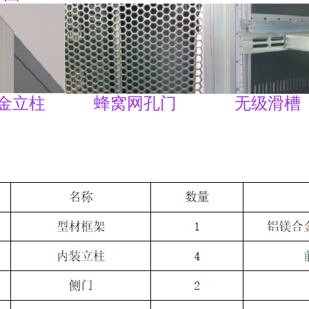
金立柱 蜂窝网孔门 无级滑槽