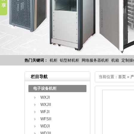
热门关键词：
机柜
铝型材机柜
网络服务器机柜
机箱
定制操
栏目导航
当前位置：
首页
»
电子设备机柜
WXJI
WXJII
WFJI
WFSII
WDJI
WDJII