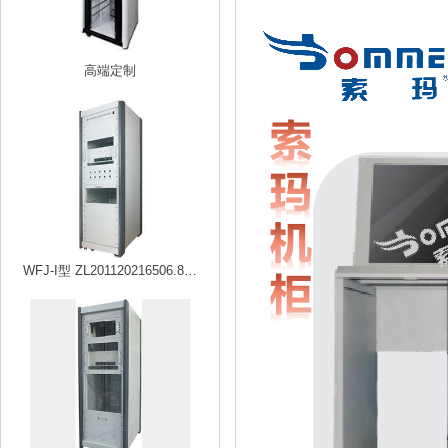
高端定制
WFJ-I型 ZL201120216506.8…