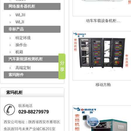
网络服务器机柜
WLJII
动车车载设备机柜…
WLJI
非标产品
特定环境
操作台
机箱
汽车新能源检测机柜
高端定制
索玛附件
移动方舱
索玛机柜
联系电话
029-88279979
西安公司地址：陕西省西安市雁塔区
鱼跃路55号未来产业城C栋201室